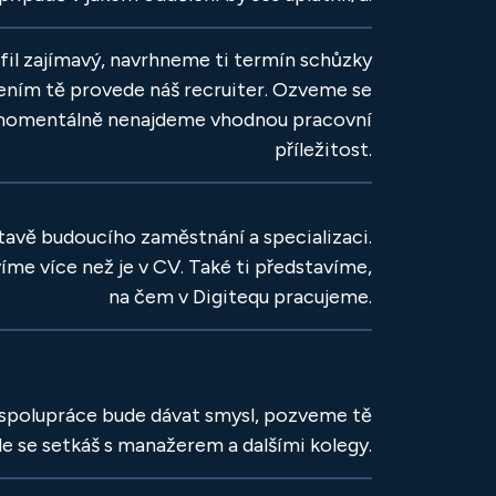
ofil zajímavý, navrhneme ti termín schůzky
ením tě provede náš recruiter. Ozveme se
e momentálně nenajdeme vhodnou pracovní
příležitost.
avě budoucího zaměstnání a specializaci.
íme více než je v CV. Také ti představíme,
na čem v Digitequ pracujeme.
spolupráce bude dávat smysl, pozveme tě
de se setkáš s manažerem a dalšími kolegy.