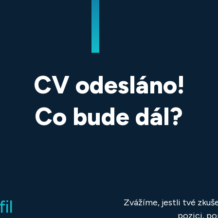
CV odesláno!
Co bude dál?
il
Zvážíme, jestli tvé zku
pozici, po