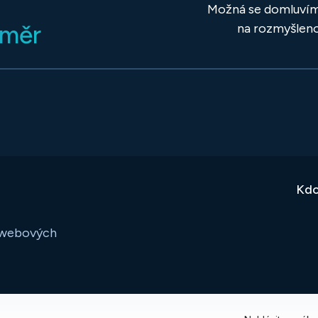
Možná se domluvíme
směr
na rozmyšleno
Kdo
o webových