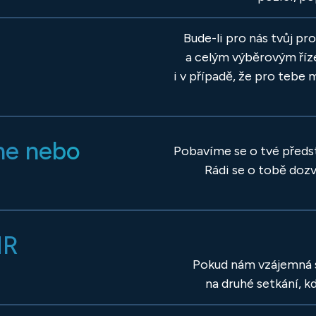
Bude-li pro nás tvůj pr
a celým výběrovým říz
i v případě, že pro teb
ine nebo
Pobavíme se o tvé předst
Rádi se o tobě dozv
HR
Pokud nám vzájemná 
na druhé setkání, k