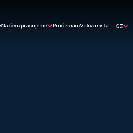
e
Na čem pracujeme
Proč k nám
Volná místa
CZ
Vyberte