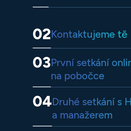
02
Kontaktujeme tě
03
První setkání onl
na pobočce
04
Druhé setkání s 
a manažerem